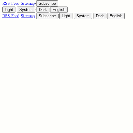
RSS Feed
·
Sitemap
·
Subscribe
Light
·
System
·
Dark
|
English
RSS Feed
·
Sitemap
·
Subscribe
|
Light
·
System
·
Dark
|
English