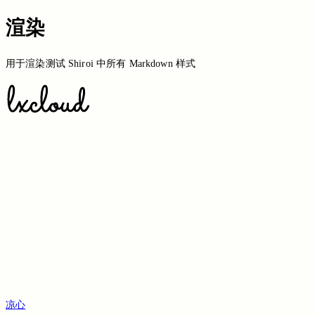
渲染
用于渲染测试 Shiroi 中所有 Markdown 样式
Switch to the legacy comment box
Comment without signing in
Loading...
Loading...
Loading...
Loading...
Loading...
凉心