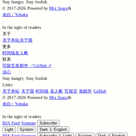
Stay hungry. Stay foolish.
©
2017-2026
Powered by
Mix Space
&
余白 / Yohaku
.
In the sight of
readers.
关于
关于本站
关于我
更多
时间线
友人帐
联系
写留言
发邮件
↗
GitHub
↗
凉心
Stay hungry. Stay foolish.
Links
关于本站
·
关于我
·
时间线
·
友人帐
·
写留言
·
发邮件
·
GitHub
©
2017-2026
Powered by
Mix Space
&
余白 / Yohaku
.
In the sight of
readers.
RSS Feed
·
Sitemap
·
Subscribe
Light
·
System
·
Dark
|
English
RSS Feed
·
Sitemap
·
Subscribe
|
Light
·
System
·
Dark
|
English